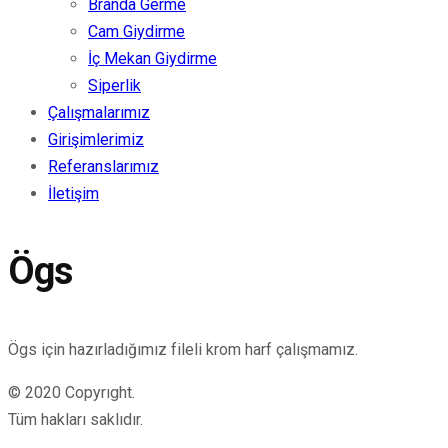
Branda Germe
Cam Giydirme
İç Mekan Giydirme
Siperlik
Çalışmalarımız
Girişimlerimiz
Referanslarımız
İletişim
Ögs
Ögs için hazırladığımız fileli krom harf çalışmamız.
© 2020 Copyrıght.
Tüm hakları saklıdır.